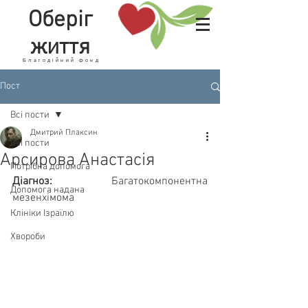
Оберіг
життя
Благодійний фонд
Пост
Всі пости
Дмитрий Плаксин
Всі пости
Арсирова Анастасія
Потрібна допомога
Діагноз: 
Багатокомпонентна 
Допомога надана
мезенхімома
Клініки Ізраїлю
Хвороби