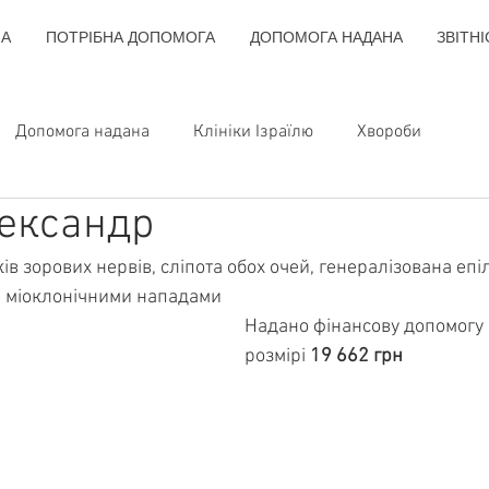
НА
ПОТРІБНА ДОПОМОГА
ДОПОМОГА НАДАНА
ЗВІТНІ
Допомога надана
Клініки Ізраїлю
Хвороби
ександр
ів зорових нервів, сліпота обох очей, генералізована епіл
 міоклонічними нападами
Надано фінансову допомогу н
розмірі 
19 662 грн