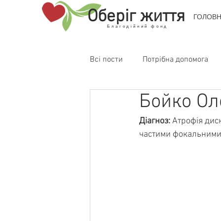
Оберіг життя
ГОЛОВ
Благодійний фонд
Всі пости
Потрібна допомога
Бойко Ол
Діагноз: 
Атрофія диск
частими фокальними