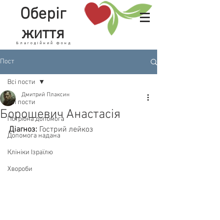
Оберіг
життя
Благодійний фонд
Пост
Всі пости
Дмитрий Плаксин
Всі пости
Борошевич Анастасія
Потрібна допомога
Діагноз:
 Гострий лейкоз
Допомога надана
Клініки Ізраїлю
Хвороби