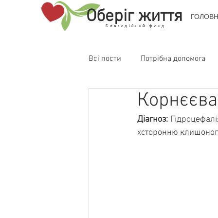
Оберіг життя
ГОЛОВ
Благодійний фонд
Всі пости
Потрібна допомога
Корнєєва
Діагноз:
 Гідроцефалі
хсторонню клишоногіс