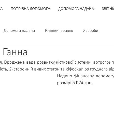
НА
ПОТРІБНА ДОПОМОГА
ДОПОМОГА НАДАНА
ЗВІТНІ
Допомога надана
Клініки Ізраїлю
Хвороби
 Ганна
я. Вроджена вада розвитку кісткової системи: артрогри
ть, 2-сторонній вивих стегон та кіфоскаліоз грудного від
Надано фінансову допомогу 
розмірі
 5 024 грн.