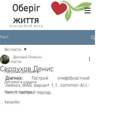
Оберіг
життя
Благодійний фонд
Пост
Всі пости
Дмитрий Плаксин
Всі пости
Серпухов Денис
Потрібна допомога
Діагноз: 
Гострий лімфобластний 
Допомога надана
лейкоз, ФАБ варіант 1.1. common-AI.I.-
Клініки Ізраїлю
тип, 1 гострий період.
Хвороби