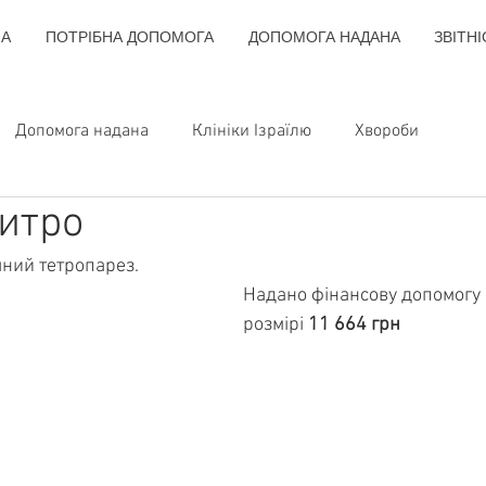
НА
ПОТРІБНА ДОПОМОГА
ДОПОМОГА НАДАНА
ЗВІТНІ
Допомога надана
Клініки Ізраїлю
Хвороби
итро
ний тетропарез.
Надано фінансову допомогу н
розмірі 
11 664 грн