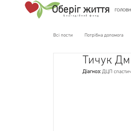
Оберіг життя
ГОЛОВ
Благодійний фонд
Всі пости
Потрібна допомога
Тичук Дм
Діагноз: 
ДЦП спастич