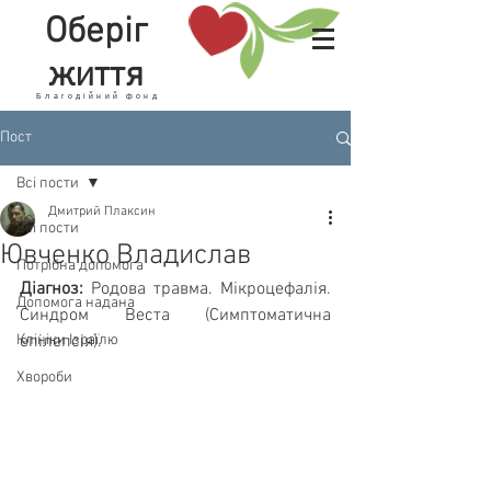
Оберіг
життя
Благодійний фонд
Пост
Всі пости
Дмитрий Плаксин
Всі пости
Ювченко Владислав
Потрібна допомога
Діагноз:
 Родова травма. Мікроцефалія. 
Допомога надана
Синдром Веста (Симптоматична 
Клініки Ізраїлю
епілепсія).
Хвороби